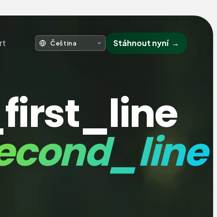
rt
Stáhnout nyní
→
first_line
second_line