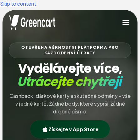
Skip to content
OTEVŘENÁ VĚRNOSTNÍ PLATFORMA PRO
KAŽDODENNÍ ÚTRATY
Vydělávejte více,
Utrácejte chytřeji
Cashback, dárkové karty a skutečné odměny – vše
v jedné kartě. Žádné body, které vyprší, žádné
drobné písmo.
Získejte v App Store