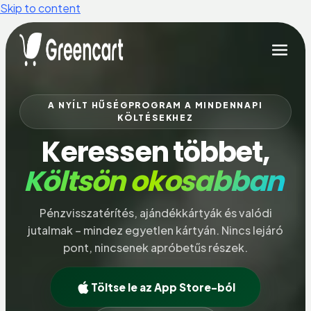
Skip to content
A NYÍLT HŰSÉGPROGRAM A MINDENNAPI
KÖLTÉSEKHEZ
Keressen többet,
Költsön okosabban
Pénzvisszatérítés, ajándékkártyák és valódi
jutalmak – mindez egyetlen kártyán. Nincs lejáró
pont, nincsenek apróbetűs részek.
Töltse le az App Store-ból